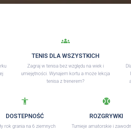
groups
TENIS DLA WSZYSTKICH
rku
Zagraj w tenisa bez względu na wiek i
Dl
ej
umiejętności. Wynajem kortu a może lekcja
tenisa z trenerem?
accessibility
sports_baseball
DOSTEPNOŚĆ
ROZGRYWKI
ły rok grania na 6 ziemnych
Turnieje amatorskie i zawodn