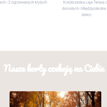
ach i 2 ogrzewanych krytych.
Kołobrzeska Liga Tenisa d
dorosłych i Międzyszkolna 
dzieci.
Nasze korty czekają na Ciebie